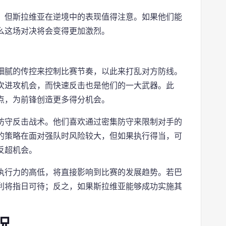
，但斯拉维亚在逆境中的表现值得注意。如果他们能
么这场对决将会变得更加激烈。
细腻的传控来控制比赛节奏，以此来打乱对方防线。
次进攻机会，而快速反击也是他们的一大武器。此
点，为前锋创造更多得分机会。
防守反击战术。他们喜欢通过密集防守来限制对手的
的策略在面对强队时风险较大，但如果执行得当，可
反超机会。
执行力的高低，将直接影响到比赛的发展趋势。若巴
利将指日可待；反之，如果斯拉维亚能够成功实施其
况