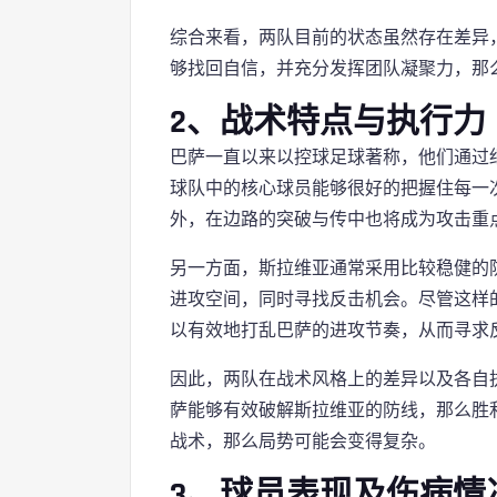
综合来看，两队目前的状态虽然存在差异
够找回自信，并充分发挥团队凝聚力，那
2、战术特点与执行力
巴萨一直以来以控球足球著称，他们通过
球队中的核心球员能够很好的把握住每一
外，在边路的突破与传中也将成为攻击重
另一方面，斯拉维亚通常采用比较稳健的
进攻空间，同时寻找反击机会。尽管这样
以有效地打乱巴萨的进攻节奏，从而寻求
因此，两队在战术风格上的差异以及各自
萨能够有效破解斯拉维亚的防线，那么胜
战术，那么局势可能会变得复杂。
3、球员表现及伤病情