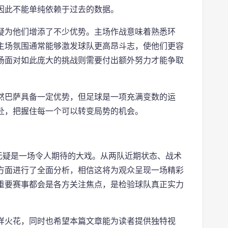
因此不能单纯依赖于过去的数据。
疑为他们增添了不少优势。主场作战意味着熟悉环
主场氛围通常能够激发球队更高昂斗志，使他们更容
场面对如此庞大的挑战则需要付出额外努力才能争取
然巴萨具备一定优势，但足球是一项充满变数的运
赴，把握住每一个可以转变局势的机会。
无疑是一场令人期待的大戏。从两队近期状态、战术
方面进行了全面分析，相信这将为观众呈现一场精彩
重要赛事都会是各方关注焦点，是检验球队真正实力
样火花，同时也希望本篇文章能为读者提供独特视