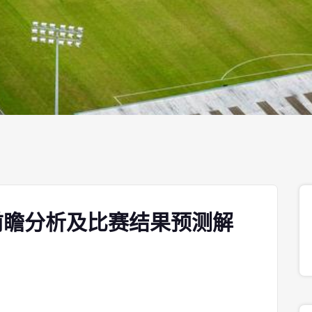
前瞻分析及比赛结果预测解