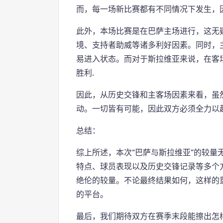
而，每一场新比赛都有不同情况下发生，
此外，本场比赛是在巴萨主场进行，这无
境、支持者助威等诸多利好因素。同时，
易进入状态。而对于斯拉维亚来说，在客
胜利.
因此，从历史交锋和主客场因素来看，虽
动。一切皆有可能，因此双方必须全力以
总结：
综上所述，本次“巴萨与斯拉维亚”的较量
特点、球员表现以及历史交锋记录等多个
绝伦的较量。不论最终结果如何，这样的
的平台。
最后，我们期待双方在赛季末段能擦出怎