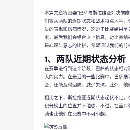
本篇文章将围绕“巴萨与斯拉维亚对决前瞻
们将从两队的近期状态和战术特点入手，
员的表现和伤病情况，这对于比赛结果至
素，最后我们会综合以上信息，对比赛结
是心理与意志的比拼，希望通过我们的分
1、两队近期状态分析
在赛季进行到这个阶段，巴萨的状态相对
大的实力。在最近的一些比赛中，巴萨展
会，还能及时回防，减少失球。此外，他
相比之下，斯拉维亚近期状态起伏不定。
积分榜上的位置并不理想。不过，在面对
劲也让他们在比赛中不可小觑。