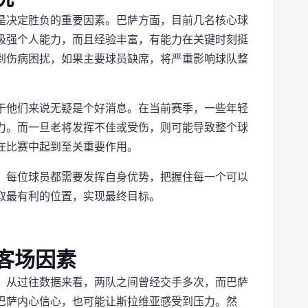
是决定胜负的重要因素。巴萨方面，目前几名核心球
极强个人能力，而且经验丰富，有能力在关键时刻挺
到伤病困扰，如果主要球员缺席，将严重影响球队整
于他们来说无疑是个好消息。在当前赛季，一些年轻
力。而一旦老将发挥不佳或受伤，则可能导致整个球
在比赛中起到至关重要作用。
，每位球员都需要发挥自身优势，把握住每一个可以
取最有利的位置，实现最终目标。
客场因素
。从过往数据来看，两队之间曾经交手多次，而巴萨
巴萨内心信心，也可能让斯拉维亚感受到压力。然