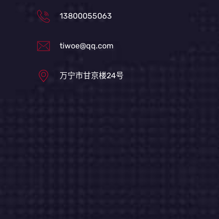
13800055063
tiwoe@qq.com
万宁市甘京楼24号