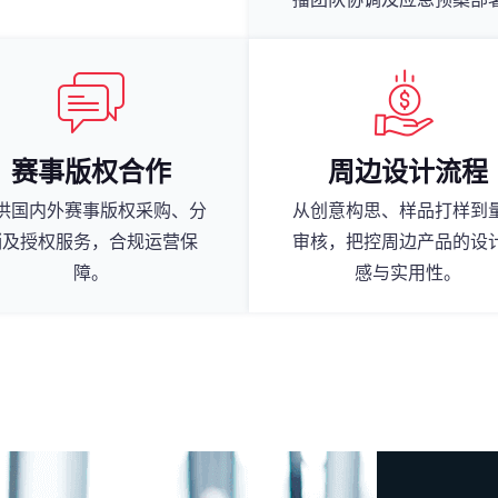
赛事版权合作
周边设计流程
供国内外赛事版权采购、分
从创意构思、样品打样到
销及授权服务，合规运营保
审核，把控周边产品的设
障。
感与实用性。