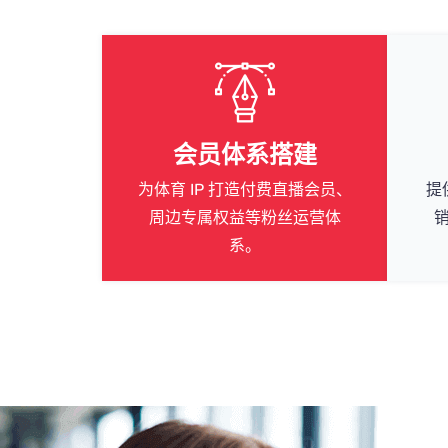
会员体系搭建
为体育 IP 打造付费直播会员、
提
周边专属权益等粉丝运营体
系。