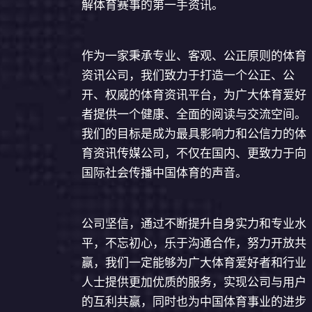
解体育赛事的第一手资讯。
作为一家秉承专业、客观、公正原则的体育
资讯公司，我们致力于打造一个公正、公
开、权威的体育资讯平台，为广大体育爱好
者提供一个健康、全面的阅读与交流空间。
我们的目标是成为最具影响力和公信力的体
育资讯传媒公司，不仅在国内、更致力于向
国际社会传播中国体育的声音。
公司坚信，通过不断提升自身实力和专业水
平，不忘初心，乐于沟通合作，努力开放共
赢，我们一定能够为广大体育爱好者和行业
人士提供更加优质的服务，实现公司与用户
的互利共赢，同时也为中国体育事业的进步