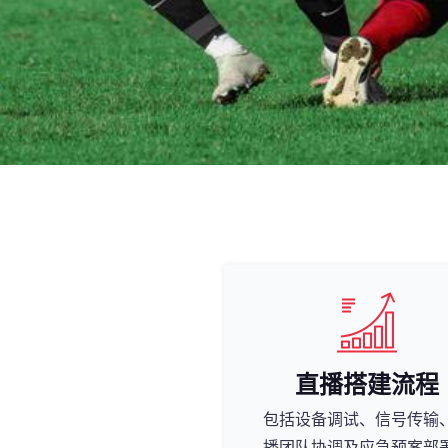
直播搭建流程
包括设备调试、信号传输
播团队协调及应急预案部