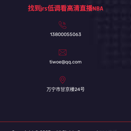
找到jrs低调看高清直播NBA
13800055063
tiwoe@qq.com
万宁市甘京楼24号