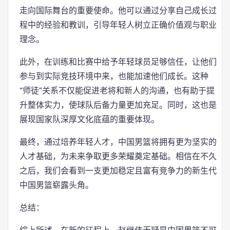
走向国际舞台的重要使命。他可以通过分享自己成长过
程中的经验和教训，引导年轻人树立正确价值观与职业
理念。
此外，在训练和比赛中给予年轻球员足够信任，让他们
参与到实际竞技环境中来，也能加速他们成长。这种
“师徒”关系不仅能促进老将和新人的沟通，也有助于提
升整体实力，使球队后备力量更加充足。同时，这也是
展现国家队深厚文化底蕴的重要体现。
最终，通过培养年轻人才，中国男篮将拥有更为坚实的
人才基础，为未来争取更多荣耀奠定基础。相信在不久
之后，我们会看到一支更加稳定且富有竞争力的新生代
中国男篮崭露头角。
总结：