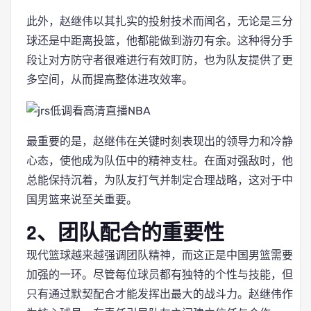
此外，赵继伟以其扎实的投射技术而闻名，无论是三分
球还是中距离投篮，他都能做到游刃有余。这种得分手
段让对方防守者很难进行有效盯防，也为队友提供了更
多空间，从而提高整体进攻效率。
最重要的是，赵继伟在关键时刻表现出的领导力和冷静
心态，使他成为队伍中的精神支柱。在面对强敌时，他
总能保持沉着，为队友打气并制定合理战略，这对于中
国男篮来说至关重要。
2、团队配合的重要性
现代篮球越来越强调团队精神，而这正是中国男篮需要
加强的一环。尽管每位球员都有独特的个性与技能，但
只有通过默契配合才能发挥出最大的战斗力。赵继伟作