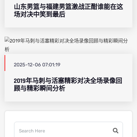
山东男篮与福建男篮激战正酣谁能在这
场对决中笑到最后
2025-12-06 07:01:19
2019年马刺与活塞精彩对决全场录像回
顾与精彩瞬间分析