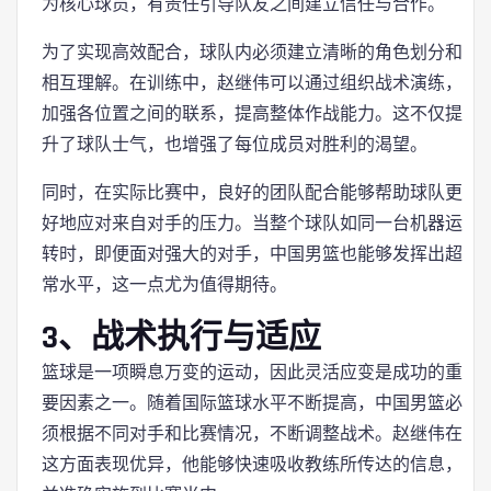
为核心球员，有责任引导队友之间建立信任与合作。
为了实现高效配合，球队内必须建立清晰的角色划分和
相互理解。在训练中，赵继伟可以通过组织战术演练，
加强各位置之间的联系，提高整体作战能力。这不仅提
升了球队士气，也增强了每位成员对胜利的渴望。
同时，在实际比赛中，良好的团队配合能够帮助球队更
好地应对来自对手的压力。当整个球队如同一台机器运
转时，即便面对强大的对手，中国男篮也能够发挥出超
常水平，这一点尤为值得期待。
3、战术执行与适应
篮球是一项瞬息万变的运动，因此灵活应变是成功的重
要因素之一。随着国际篮球水平不断提高，中国男篮必
须根据不同对手和比赛情况，不断调整战术。赵继伟在
这方面表现优异，他能够快速吸收教练所传达的信息，