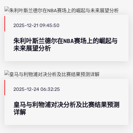
2025-12-21 09:45:50
朱利叶斯兰德尔在NBA赛场上的崛起与
未来展望分析
2025-12-24 06:32:25
皇马与利物浦对决分析及比赛结果预测
详解