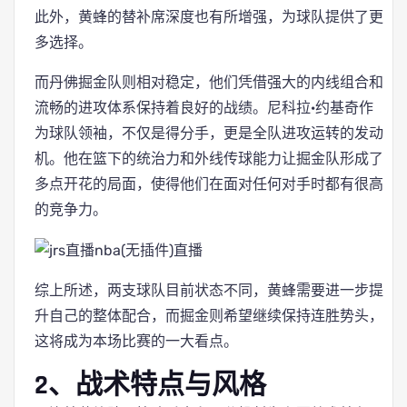
此外，黄蜂的替补席深度也有所增强，为球队提供了更
多选择。
而丹佛掘金队则相对稳定，他们凭借强大的内线组合和
流畅的进攻体系保持着良好的战绩。尼科拉·约基奇作
为球队领袖，不仅是得分手，更是全队进攻运转的发动
机。他在篮下的统治力和外线传球能力让掘金队形成了
多点开花的局面，使得他们在面对任何对手时都有很高
的竞争力。
综上所述，两支球队目前状态不同，黄蜂需要进一步提
升自己的整体配合，而掘金则希望继续保持连胜势头，
这将成为本场比赛的一大看点。
2、战术特点与风格