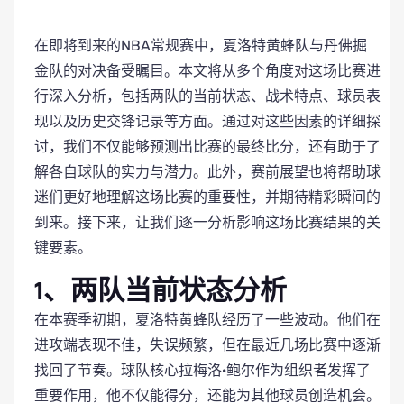
在即将到来的NBA常规赛中，夏洛特黄蜂队与丹佛掘
金队的对决备受瞩目。本文将从多个角度对这场比赛进
行深入分析，包括两队的当前状态、战术特点、球员表
现以及历史交锋记录等方面。通过对这些因素的详细探
讨，我们不仅能够预测出比赛的最终比分，还有助于了
解各自球队的实力与潜力。此外，赛前展望也将帮助球
迷们更好地理解这场比赛的重要性，并期待精彩瞬间的
到来。接下来，让我们逐一分析影响这场比赛结果的关
键要素。
1、两队当前状态分析
在本赛季初期，夏洛特黄蜂队经历了一些波动。他们在
进攻端表现不佳，失误频繁，但在最近几场比赛中逐渐
找回了节奏。球队核心拉梅洛·鲍尔作为组织者发挥了
重要作用，他不仅能得分，还能为其他球员创造机会。