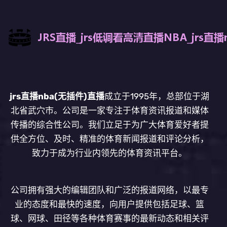
jrs直播nba(无插件)直播
成立于1995年，总部位于湖
北省武穴市。公司是一家专注于体育资讯报道和媒体
传播的综合性公司。我们立足于为广大体育爱好者提
供全方位、及时、精准的体育新闻报道和评论分析，
致力于成为行业内领先的体育资讯平台。
公司拥有强大的编辑团队和广泛的报道网络，以最专
业的态度和最快的速度，向用户提供包括足球、篮
球、网球、田径等各种体育赛事的最新动态和相关评