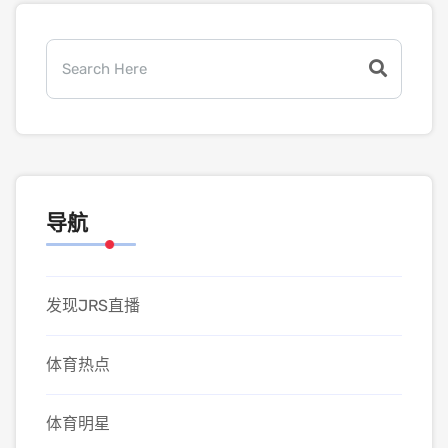
导航
发现JRS直播
体育热点
体育明星