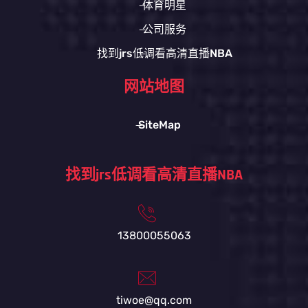
体育明星
公司服务
找到jrs低调看高清直播NBA
网站地图
SiteMap
找到jrs低调看高清直播NBA
13800055063
tiwoe@qq.com