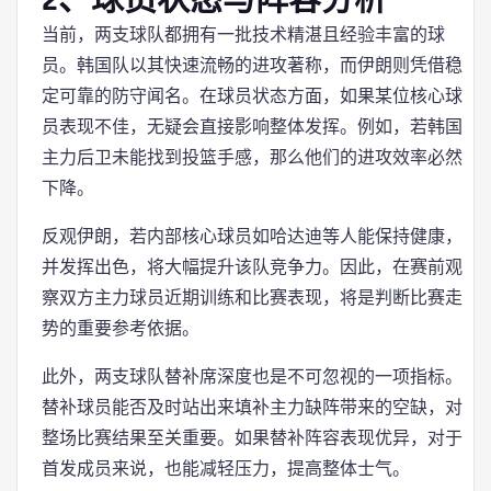
当前，两支球队都拥有一批技术精湛且经验丰富的球
员。韩国队以其快速流畅的进攻著称，而伊朗则凭借稳
定可靠的防守闻名。在球员状态方面，如果某位核心球
员表现不佳，无疑会直接影响整体发挥。例如，若韩国
主力后卫未能找到投篮手感，那么他们的进攻效率必然
下降。
反观伊朗，若内部核心球员如哈达迪等人能保持健康，
并发挥出色，将大幅提升该队竞争力。因此，在赛前观
察双方主力球员近期训练和比赛表现，将是判断比赛走
势的重要参考依据。
此外，两支球队替补席深度也是不可忽视的一项指标。
替补球员能否及时站出来填补主力缺阵带来的空缺，对
整场比赛结果至关重要。如果替补阵容表现优异，对于
首发成员来说，也能减轻压力，提高整体士气。