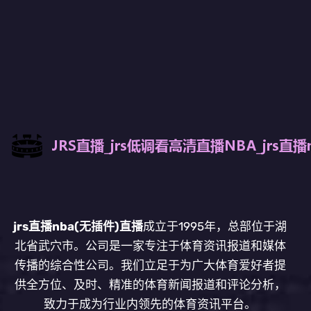
jrs直播nba(无插件)直播
成立于1995年，总部位于湖
北省武穴市。公司是一家专注于体育资讯报道和媒体
传播的综合性公司。我们立足于为广大体育爱好者提
供全方位、及时、精准的体育新闻报道和评论分析，
致力于成为行业内领先的体育资讯平台。