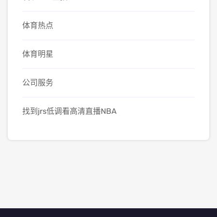
体育热点
体育明星
公司服务
找到jrs低调看高清直播NBA