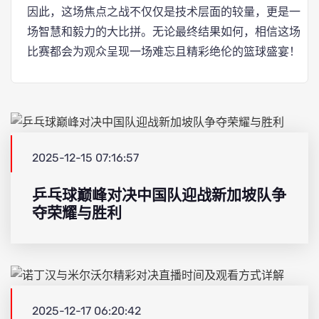
因此，这场焦点之战不仅仅是技术层面的较量，更是一
场智慧和毅力的大比拼。无论最终结果如何，相信这场
比赛都会为观众呈现一场难忘且精彩绝伦的篮球盛宴！
2025-12-15 07:16:57
乒乓球巅峰对决中国队迎战新加坡队争
夺荣耀与胜利
2025-12-17 06:20:42