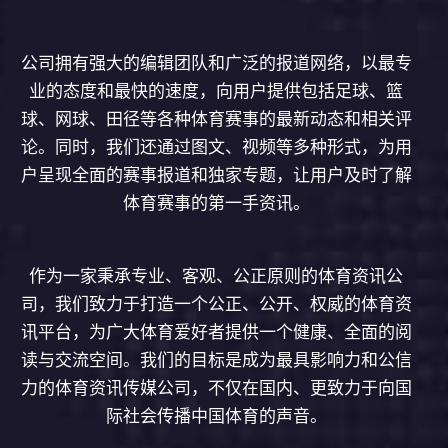
公司拥有强大的编辑团队和广泛的报道网络，以最专
业的态度和最快的速度，向用户提供包括足球、篮
球、网球、田径等各种体育赛事的最新动态和相关评
论。同时，我们还通过图文、视频等多种形式，为用
户呈现全面的赛事报道和独家专题，让用户及时了解
体育赛事的第一手资讯。
作为一家秉承专业、客观、公正原则的体育资讯公
司，我们致力于打造一个公正、公开、权威的体育资
讯平台，为广大体育爱好者提供一个健康、全面的阅
读与交流空间。我们的目标是成为最具影响力和公信
力的体育资讯传媒公司，不仅在国内、更致力于向国
际社会传播中国体育的声音。