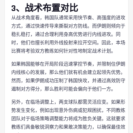
3、战术布置对比
从战术角度看，韩国队通常采用快节奏、高强度的进攻
方式，通过快速传导来撕裂对方防线。而伊朗则倾向于
稳扎稳打，通过合理利用身高优势进行内线进攻。同
时，他们也擅长利用外线投射来拉开空间。因此，本场
比赛将考验双方教练如何针对性地制定战术计划。
如果韩国能够在开局阶段迅速掌控节奏，并限制住伊朗
内线核心的发展，那么他们就有机会建立起领先优势。
然而，如果伊朗成功压制了韩国快攻，并通过高效防守
遏制对方得分，那么胜利可能会偏向于他们一方。
另外，在临场调整上，两支球队都需灵活应变。如果形
势发生变化，例如出现意外伤病或犯规困扰，不同教练
团队对于临场策略调整能力将成为胜负关键。这就要求
教练们具备敏锐洞察力和果敢决策能力，以确保最佳效