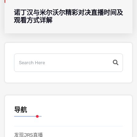
诺丁汉与米尔沃尔精彩对决直播时间及
观看方式详解
导航
发现JRS直播