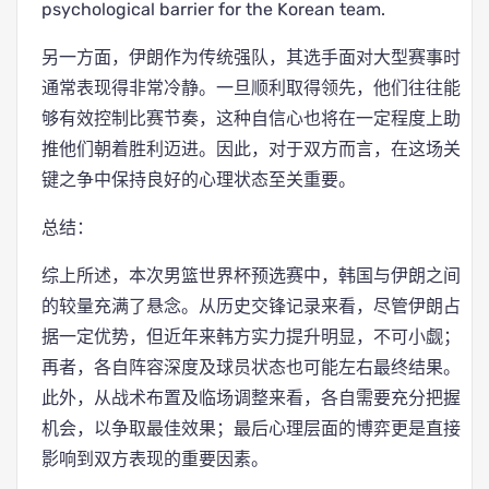
psychological barrier for the Korean team.
另一方面，伊朗作为传统强队，其选手面对大型赛事时
通常表现得非常冷静。一旦顺利取得领先，他们往往能
够有效控制比赛节奏，这种自信心也将在一定程度上助
推他们朝着胜利迈进。因此，对于双方而言，在这场关
键之争中保持良好的心理状态至关重要。
总结：
综上所述，本次男篮世界杯预选赛中，韩国与伊朗之间
的较量充满了悬念。从历史交锋记录来看，尽管伊朗占
据一定优势，但近年来韩方实力提升明显，不可小觑；
再者，各自阵容深度及球员状态也可能左右最终结果。
此外，从战术布置及临场调整来看，各自需要充分把握
机会，以争取最佳效果；最后心理层面的博弈更是直接
影响到双方表现的重要因素。