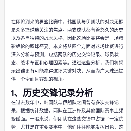
在即将到来的男篮比赛中，韩国队与伊朗队的对决无疑
是众多篮球迷关注的焦点。两支球队都有着悠久的历史
以及各自独特的战术风格，因此这场比赛将会是一场精
彩绝伦的篮球盛宴。本文将从四个方面对这场比赛进行
深入分析与预测，包括两队的历史交锋记录、球员状
态、战术布置和心理因素等。通过这些分析，我们将揭
示出谁更有可能赢得这场关键对决，从而为广大球迷提
供一个全面且客观的视角。
1、历史交锋记录分析
在过去数年中，韩国队与伊朗队之间曾有多次交锋记
录。根据统计数据，两队在亚洲杯及其他国际赛事上频
繁碰面。一般来说，伊朗队在这些交锋中占据了一定优
势，尤其是在重要赛事中，他们往往能够发挥出色，这