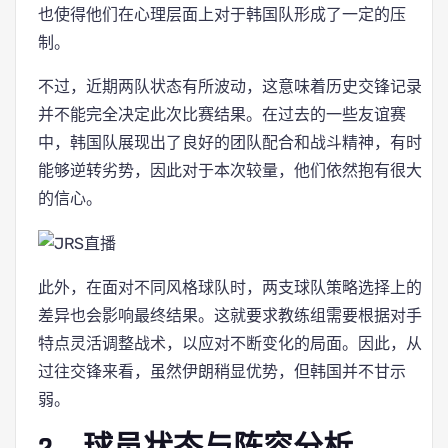
也使得他们在心理层面上对于韩国队形成了一定的压
制。
不过，近期两队状态有所波动，这意味着历史交锋记录
并不能完全决定此次比赛结果。在过去的一些友谊赛
中，韩国队展现出了良好的团队配合和战斗精神，有时
能够逆转劣势，因此对于本次较量，他们依然抱有很大
的信心。
此外，在面对不同风格球队时，两支球队策略选择上的
差异也会影响最终结果。这就要求教练组需要根据对手
特点灵活调整战术，以应对不断变化的局面。因此，从
过往交锋来看，虽然伊朗稍显优势，但韩国并不甘示
弱。
2、球员状态与阵容分析